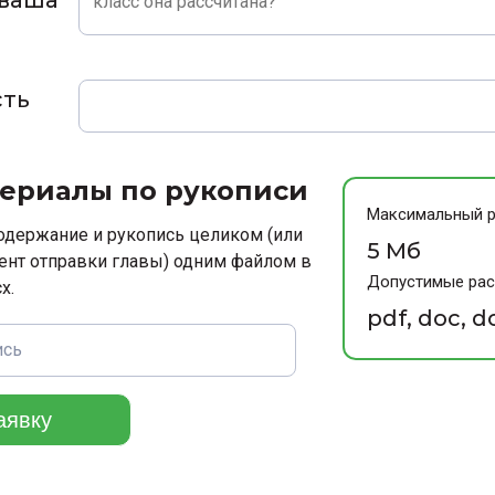
сть
ериалы по рукописи
Максимальный 
одержание и рукопись целиком (или
5 Мб
ент отправки главы) одним файлом в
Допустимые ра
x.
pdf, doc, d
ись