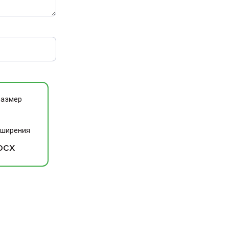
размер
сширения
ocx