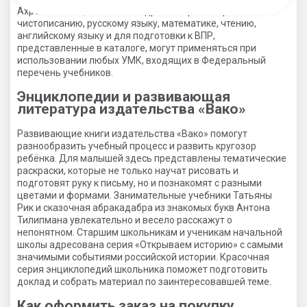
Ахременковой, Е.С. Александровой. Тренажеры по
чистописанию, русскому языку, математике, чтению,
английскому языку и для подготовки к ВПР,
представленные в каталоге, могут применяться при
использовании любых УМК, входящих в Федеральный
перечень учебников.
Энциклопедии и развивающая
литература издательства «Вако»
Развивающие книги издательства «Вако» помогут
разнообразить учебный процесс и развить кругозор
ребёнка. Для малышей здесь представлены тематические
раскраски, которые не только научат рисовать и
подготовят руку к письму, но и познакомят с разными
цветами и формами. Занимательные учебники Татьяны
Рик и сказочная абракадабра из знакомых букв Антона
Тилипмана увлекательно и весело расскажут о
непонятном. Старшим школьникам и ученикам начальной
школы адресована серия «Открываем историю» с самыми
значимыми событиями российской истории. Красочная
серия энциклопедий школьника поможет подготовить
доклад и собрать материал по заинтересовавшей теме.
Как оформить заказ на покупку