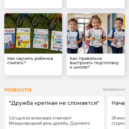
Как научить ребенка
Как правильно
считать?
выстроить подготовку
к школе?
Новости
Смотреть все
"Дружба крепкая не сломается"
Начал
Сегодня во всем мире отмечают
28 июня 
Международный день дружбы. Дорожите
студенто
дружбой, берегите друзей и не забывайте о
австрийс