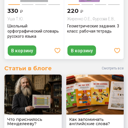
330
220
₽
₽
Уша Т.Ю.
Жиренко О.Е., Фурсова Е.В.,
Горлова О.В.
Школьный
Геометрические задания. 3
орфографический словарь
класс: рабочая тетрадь
русского языка
В корзину
В корзину
Статьи в блоге
Смотреть все
Что приснилось
Как запоминать
Менделееву?
английские слова?