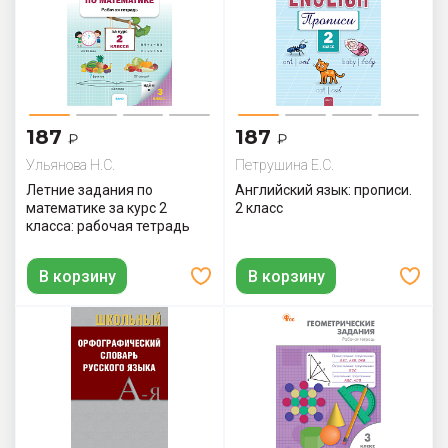
187
187
₽
₽
Ульянова Н.С.
Петрушина Е.C.
Летние задания по
Английский язык: прописи.
математике за курс 2
2 класс
класса: рабочая тетрадь
В корзину
В корзину