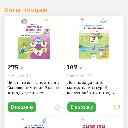
Хиты продаж
275
187
₽
₽
Клевцова Л.Ю.
Ульянова Н.С.
Читательская грамотность.
Летние задания по
Смысловое чтение. 3 класс:
математике за курс 4
тетрадь-тренажёр
класса: рабочая тетрадь
В корзину
В корзину