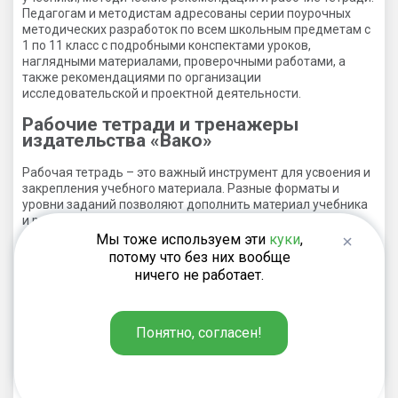
Педагогам и методистам адресованы серии поурочных
методических разработок по всем школьным предметам с
1 по 11 класс с подробными конспектами уроков,
наглядными материалами, проверочными работами, а
также рекомендациями по организации
исследовательской и проектной деятельности.
Рабочие тетради и тренажеры
издательства «Вако»
Рабочая тетрадь – это важный инструмент для усвоения и
закрепления учебного материала. Разные форматы и
уровни заданий позволяют дополнить материал учебника
и разнообразить отработку пройденного на уроке. В
ассортименте издательства рабочие тетради для УМК
Мы тоже используем эти
куки
,
«Школа России», УМК «Родной русский язык» О.М.
потому что без них вообще
Александровой, УМК «Шахматная школа», а также многих
ничего не работает.
иных курсов по русскому языку, алгебре, химии, физике,
английскому языку. Еще одним педагогическим
инструментом повышения качества обучения являются
Понятно, согласен!
тренажеры. Они бывают разного уровня сложности и
подходят для работы как в классе, так и дома.
Методическая часть тренажеров издательства «Вако»
разработана российскими авторами и преподавателями:
О.Е. Жиренко, Т.В. Шкляровой, И.Ф. Яценко, В.И.