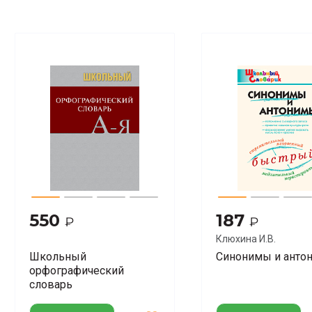
550
187
₽
₽
Клюхина И.В.
Школьный
Синонимы и анто
орфографический
словарь