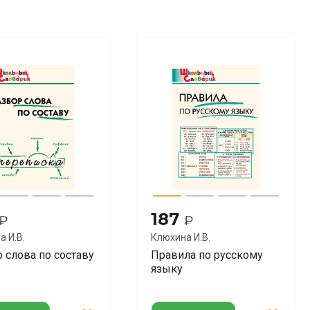
187
₽
₽
а И.В.
Клюхина И.В.
 слова по составу
Правила по русскому
языку