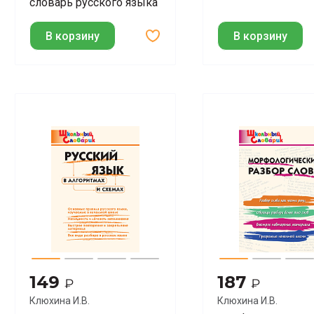
словарь русского языка
В корзину
В корзину
149
187
₽
₽
Клюхина И.В.
Клюхина И.В.