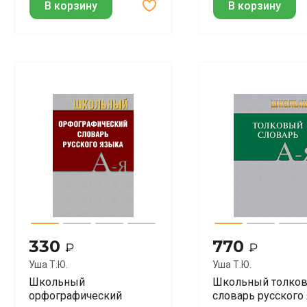
В корзину
В корзину
330
770
₽
₽
Уша Т.Ю.
Уша Т.Ю.
Школьный
Школьный толко
орфографический
словарь русского