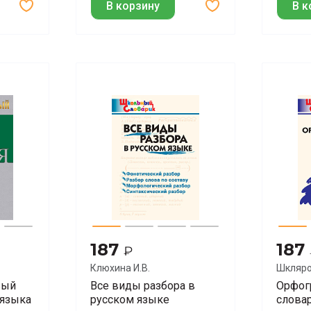
В корзину
В к
187
187
₽
Клюхина И.В.
Шкляро
вый
Все виды разбора в
Орфог
 языка
русском языке
слова