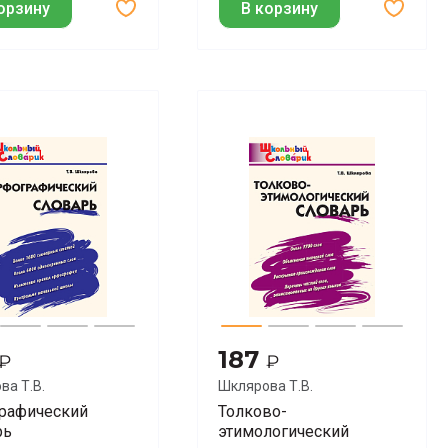
орзину
В корзину
187
₽
₽
ва Т.В.
Шклярова Т.В.
рафический
Толково-
рь
этимологический