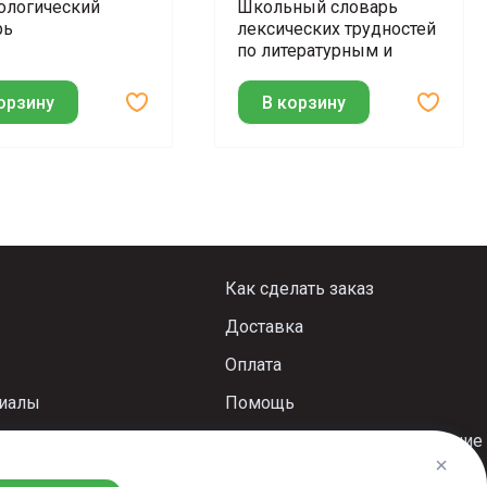
ологический
Школьный словарь
рь
лексических трудностей
по литературным и
историческим текстам
XVII–XX веков
орзину
В корзину
Как сделать заказ
Доставка
Оплата
риалы
Помощь
Пользовательское соглашение
Политика конфиденциальности