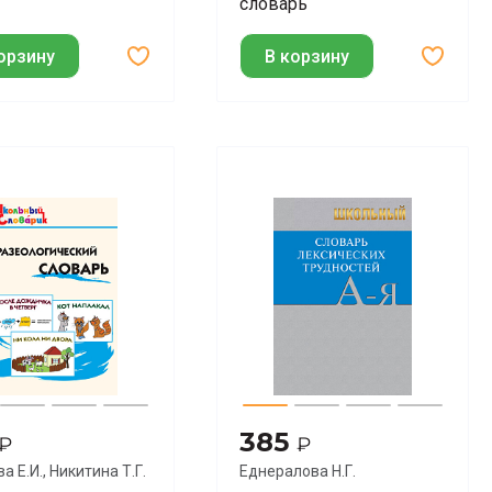
словарь
орзину
В корзину
385
₽
₽
а Е.И., Никитина Т.Г.
Еднералова Н.Г.