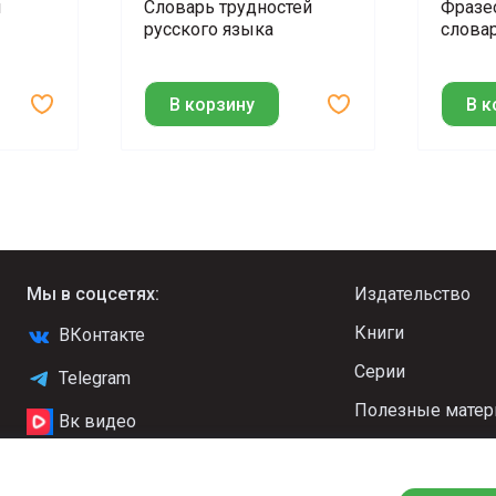
й
Словарь трудностей
Фразе
русского языка
слова
В корзину
В к
Мы в соцсетях:
Издательство
Книги
ВКонтакте
Серии
Telegram
Полезные мате
Вк видео
Новости
YouTube
Стать автором