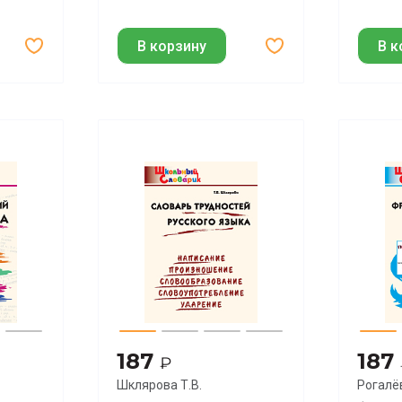
В корзину
В к
187
187
₽
Шклярова Т.В.
Рогалёв