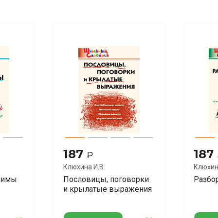
187
187
₽
Клюхина И.В.
Клюхин
нимы
Пословицы, поговорки
Разбор
и крылатые выражения