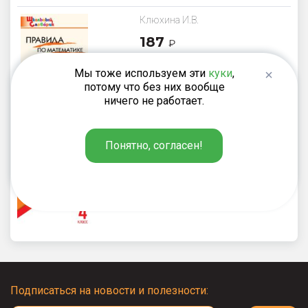
Клюхина И.В.
187
₽
Правила по математике
Мы тоже используем эти
куки
,
потому что без них вообще
ничего не работает.
Дмитриева О.И.
Понятно, согласен!
220
₽
Всероссийская проверочная
работа. Математика. 4 класс
Подписаться на новости и полезности: