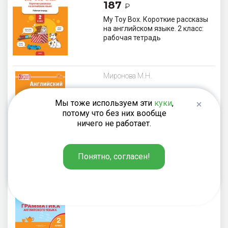
187
₽
My Toy Box. Короткие рассказы
на английском языке. 2 класс:
рабочая тетрадь
Миронова М.Н.
220
₽
Мы тоже используем эти
куки
,
Английский язык. Лексико-
потому что без них вообще
грамматические упражнения.
ничего не работает.
2 класс
Понятно, согласен!
Макарова Т.С.
220
₽
Тренажёр: грамматика
английского языка. 2 класс