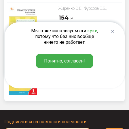
Жиренко О.Е., Фурсова Е.В.,
Горлова О.В.
154
₽
Геометрические задания. 1
Мы тоже используем эти
куки
,
класс: рабочая тетрадь
потому что без них вообще
ничего не работает.
Яценко И.Ф.
Понятно, согласен!
220
₽
Тренажёр по математике. 1
класс
Подписаться на новости и полезности: