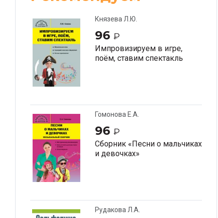
Князева Л.Ю.
96
₽
Импровизируем в игре,
поём, ставим спектакль
Гомонова Е.А.
96
₽
Сборник «Песни о мальчиках
и девочках»
Рудакова Л.А.