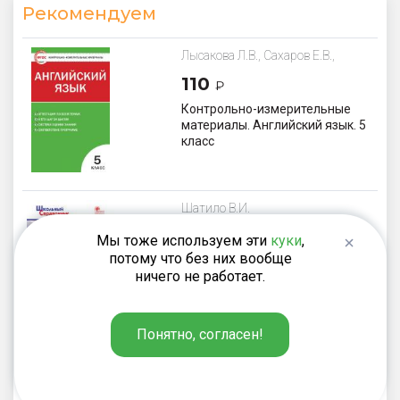
Рекомендуем
Лысакова Л.В., Сахаров Е.В.,
Сухоросова А.А.
110
₽
Контрольно-измерительные
материалы. Английский язык. 5
класс
Шатило В.И.
187
₽
Мы тоже используем эти
куки
,
потому что без них вообще
Времена английского глагола в
ничего не работает.
картинках. 5–9 классы
Понятно, согласен!
Макарова Т.С.
149
₽