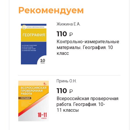
Рекомендуем
Жижина Е.А.
110
₽
Контрольно-измерительные
материалы. География. 10
класс
Принь О.Н.
110
₽
Всероссийская проверочная
работа. География. 10-
11 классы