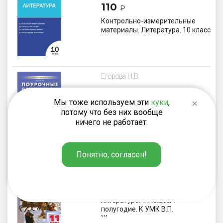
110
₽
Контрольно-измерительные
материалы. Литература. 10 класс
Егорова Н.В.
195
₽
Мы тоже используем эти
куки
,
Поурочные разработки по
потому что без них вообще
русскому языку. 10 класс. К
ничего не работает.
старому УМК А.И. Власенкова,
Л.М. Рыбченковой
Понятно, согласен!
Егорова Н.В.
550
₽
Поурочные разработки по
литературе. 11 класс, 1
полугодие. К УМК В.П.
Журавлева