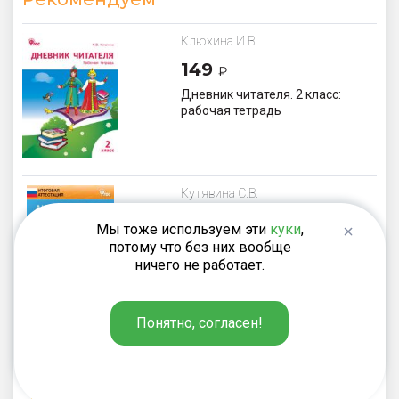
Клюхина И.В.
149
₽
Дневник читателя. 2 класс:
рабочая тетрадь
Кутявина С.В.
110
₽
Мы тоже используем эти
куки
,
потому что без них вообще
Литературное чтение. Итоговые
контрольные работы. 2 класс
ничего не работает.
Понятно, согласен!
Кутявина С.В.
275
₽