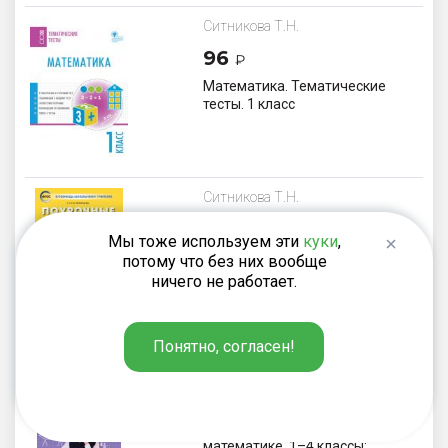
Ситникова Т.Н.
96
₽
Математика. Тематические
тесты. 1 класс
Ситникова Т.Н.
495
₽
Мы тоже используем эти
куки
,
Поурочные разработки по
потому что без них вообще
математике. 2 класс. К УМК Г.В.
ничего не работает.
Дорофеева «Перспектива»
Понятно, согласен!
Керова Г.В.
495
₽
Нестандартные задачи по
математике. 1–4 классы: