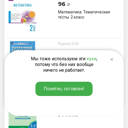
96
₽
Математика. Тематические
тесты. 2 класс
Яценко И.Ф.
395
₽
Мы тоже используем эти
куки
,
Поурочные разработки по
потому что без них вообще
математике. 3 класс. К УМК Г.В.
ничего не работает.
Дорофеева «Перспектива»
Понятно, согласен!
Дмитриева О.И.
187
₽
Тренажёр: таблица умножения.
2-3 классы