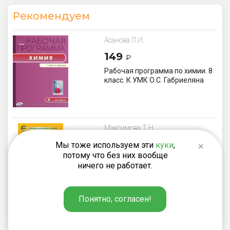
Рекомендуем
Асанова Л.И.
149
₽
Рабочая программа по химии. 8
класс. К УМК О.С. Габриеляна
Максимова Т.Н.
249
Мы тоже используем эти
куки
,
₽
потому что без них вообще
Поурочные разработки по
ничего не работает.
технологии. 1 класс
Понятно, согласен!
Ульева Е.А.