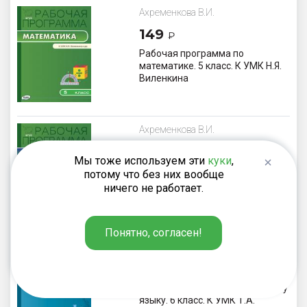
Ахременкова В.И.
149
₽
Рабочая программа по
математике. 5 класс. К УМК Н.Я.
Виленкина
Ахременкова В.И.
149
₽
Мы тоже используем эти
куки
,
Рабочая программа по
потому что без них вообще
математике. 6 класс. К УМК Н.Я.
ничего не работает.
Виленкина
Понятно, согласен!
Трунцева Т.Н.
149
₽
Рабочая программа по русскому
языку. 6 класс. К УМК Т.А.