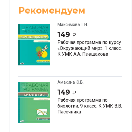
Рекомендуем
Максимова Т.Н.
149
₽
Рабочая программа по курсу
«Окружающий мир». 1 класс.
К УМК А.А. Плешакова
«Школа России»
Амахина Ю.В.
149
₽
Рабочая программа по
биологии. 9 класс. К УМК В.В.
Пасечника