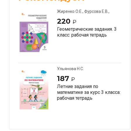
Жиренко О.Е., Фурсова Е.В.,
Горлова О.В.
220
₽
Геометрические задания. 3
класс: рабочая тетрадь
Ульянова Н.С.
187
₽
Летние задания по
математике за курс 3 класса:
рабочая тетрадь