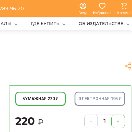
 789-96-20
Вход
Избранное
Корзина
ИАЛЫ
ГДЕ КУПИТЬ
ОБ ИЗДАТЕЛЬСТВЕ
220
195
БУМАЖНАЯ
ЭЛЕКТРОННАЯ
₽
₽
220
₽
-
+