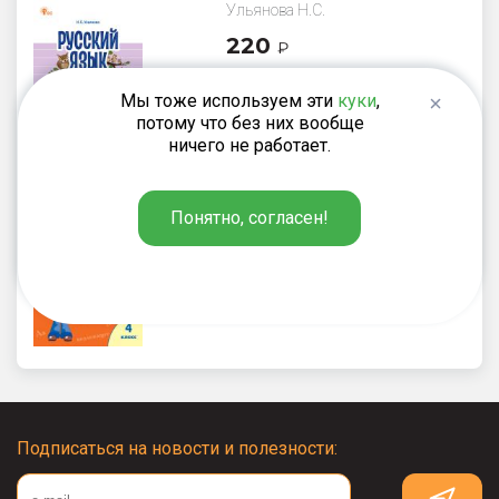
Ульянова Н.С.
220
₽
Русский язык: сборник
упражнений. 4 класс
Мы тоже используем эти
куки
,
потому что без них вообще
ничего не работает.
Максимова Т.Н.
Понятно, согласен!
220
₽
Проверочные и контрольные
работы по русскому языку.
4 класс: рабочая тетрадь
Подписаться на новости и полезности: