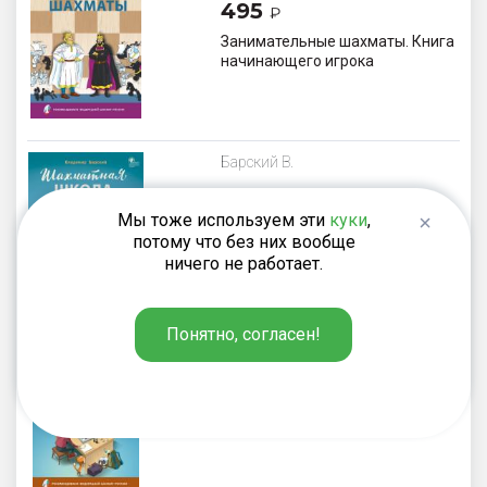
495
₽
Занимательные шахматы. Книга
начинающего игрока
Барский В.
660
₽
Мы тоже используем эти
куки
,
Шахматная школа. Третий год
потому что без них вообще
обучения. Учебное пособие
ничего не работает.
Понятно, согласен!
220
₽
Блокнот шахматиста