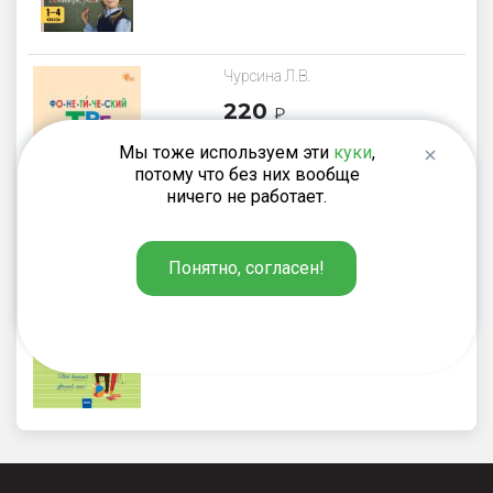
Чурсина Л.В.
220
₽
Фонетический тренажёр. 2 класс
Мы тоже используем эти
куки
,
потому что без них вообще
ничего не работает.
Ульянова Н.С.
Понятно, согласен!
220
₽
Русский язык. 2 класс: рабочая
тетрадь