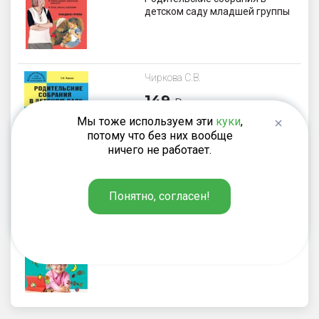
детском саду младшей группы
Чиркова С.В.
149
₽
Родительские собрания в
Мы тоже используем эти
куки
,
детском саду средней группы
потому что без них вообще
ничего не работает.
Понятно, согласен!
Пахомова Н.Ю.
121
₽
Проектное обучение
дошкольников