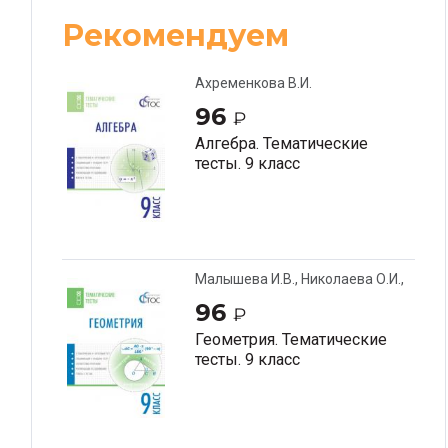
Рекомендуем
Ахременкова В.И.
96
₽
Алгебра. Тематические
тесты. 9 класс
Малышева И.В., Николаева О.И.,
Афанасьева С.В.
96
₽
Геометрия. Тематические
тесты. 9 класс