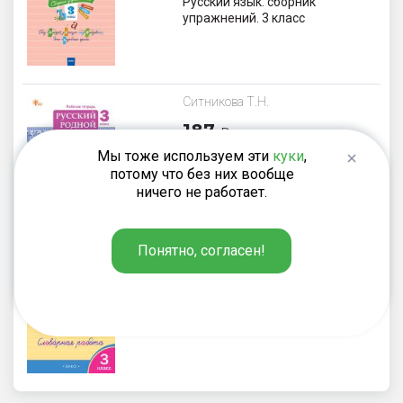
Русский язык: сборник
упражнений. 3 класс
Ситникова Т.Н.
187
₽
Мы тоже используем эти
куки
,
Русский родной язык. 3 класс:
рабочая тетрадь
потому что без них вообще
ничего не работает.
Понятно, согласен!
Жиренко О.Е., Мурзина М.С.,
Шестопалова Е.А.
220
₽
Тренажёр по русскому языку:
словарная работа. 3 класс