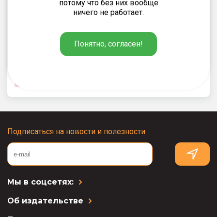
потому что без них вообще
ничего не работает.
Клевцова Л.Ю., Шубукина Л.В.
96
₽
Понятно, согласен!
НЕ и НИ с различными частями
речи: рабочая тетрадь
по русскому языку. 5–9 классы
Подписаться на новости и полезности:
Мы в соцсетях:
Об издательстве