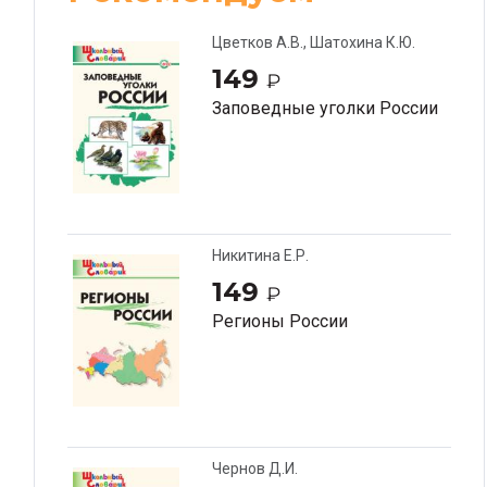
Цветков А.В., Шатохина К.Ю.
149
₽
Заповедные уголки России
Никитина Е.Р.
149
₽
Регионы России
Чернов Д.И.