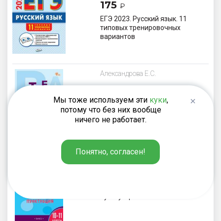
175
₽
ЕГЭ 2023. Русский язык. 11
типовых тренировочных
вариантов
Александрова Е.С.
220
₽
Мы тоже используем эти
куки
,
Тренажёр по русскому языку:
потому что без них вообще
орфография. 10–11 классы
ничего не работает.
Понятно, согласен!
Александрова Е.С.
220
₽
Тренажёр по русскому языку:
пунктуация. 10-11 классы