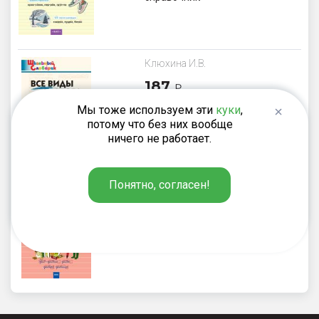
Клюхина И.В.
187
₽
Все виды разбора в русском
Мы тоже используем эти
куки
,
языке
потому что без них вообще
ничего не работает.
Понятно, согласен!
Ульянова Н.С.
220
₽
Русский язык. 3 класс: рабочая
тетрадь