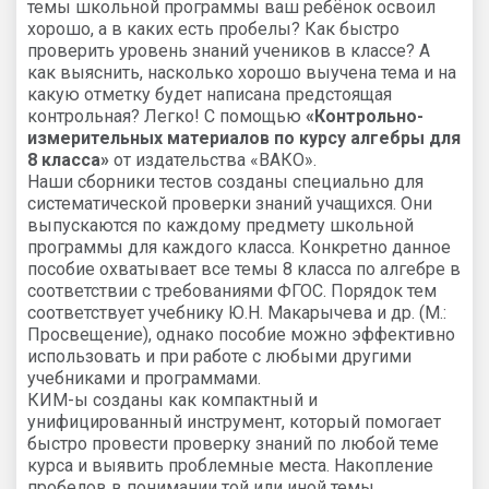
темы школьной программы ваш ребёнок освоил
хорошо, а в каких есть пробелы? Как быстро
проверить уровень знаний учеников в классе? А
как выяснить, насколько хорошо выучена тема и на
какую отметку будет написана предстоящая
контрольная? Легко! С помощью
«Контрольно-
измерительных материалов по курсу алгебры для
8 класса»
от издательства «ВАКО».
Наши сборники тестов созданы специально для
систематической проверки знаний учащихся. Они
выпускаются по каждому предмету школьной
программы для каждого класса. Конкретно данное
пособие охватывает все темы 8 класса по алгебре в
соответствии с требованиями ФГОС. Порядок тем
соответствует учебнику Ю.Н. Макарычева и др. (М.:
Просвещение), однако пособие можно эффективно
использовать и при работе с любыми другими
учебниками и программами.
КИМ-ы созданы как компактный и
унифицированный инструмент, который помогает
быстро провести проверку знаний по любой теме
курса и выявить проблемные места. Накопление
пробелов в понимании той или иной темы