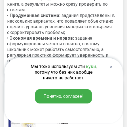
книге, а результаты можно сразу проверить по
ответам;
•
Продуманная система:
задания представлены в
нескольких вариантах, что позволяет объективно
оценить уровень усвоения материала и вовремя
скорректировать пробелы;
•
Экономия времени и нервов:
задания
сформулированы чётко и понятно, поэтому
школьник может работать самостоятельно, а
регулярная практика формирует уверенность и
готовность к любым проверочным и
экзаменационным работам.
Мы тоже используем эти
куки
,
потому что без них вообще
ничего не работает.
Рекомендуем
Понятно, согласен!
Ахременкова В.И.
110
₽
Алгебра. Тематические тесты. 8
класс