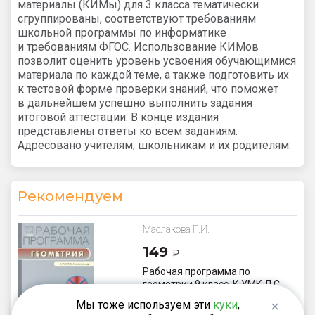
материалы (КИМы) для 3 класса тематически
сгруппированы, соответствуют требованиям
школьной программы по информатике
и требованиям ФГОС. Использование КИМов
позволит оценить уровень усвоения обучающимися
материала по каждой теме, а также подготовить их
к тестовой форме проверки знаний, что поможет
в дальнейшем успешно выполнить задания
итоговой аттестации. В конце издания
представлены ответы ко всем заданиям.
Адресовано учителям, школьникам и их родителям.
Рекомендуем
Маслакова Г.И.
149
₽
Рабочая программа по
геометрии 9 класс. К УМК Л.С.
Атанасяна
Мы тоже используем эти
куки
,