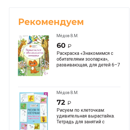
Рекомендуем
Мёдов В.М.
60
₽
Раскраска «Знакомимся с
обитателями зоопарка»,
развивающая, для детей 6–7
лет
Мёдов В.М.
72
₽
Рисуем по клеточкам:
удивительная вырастайка.
Тетрадь для занятий с
детьми 6–7 лет