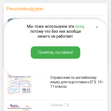
Рекомендуем
Степичев П.А.
Мы тоже используем эти
куки
,
550
₽
потому что без них вообще
Карточная игра
ничего не работает.
«Грамматический трансформер»
на английском языке для 4-6
классов
Понятно, согласен!
Андреева М.Б.
154
₽
Справочник по английскому
языку для подготовки к ЕГЭ. 10–
11 классы
Набеева Т.В.