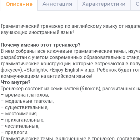
Аннотация
Характеристики
С
Описание
Грамматический тренажер по английскому языку от издат
изучающих иностранный язык!
Почему именно этот тренажер?
В нем собраны все ключевые грамматические темы, изуч
разработан с учетом современных образовательных станд
грамматические конструкции, которые встречаются в попул
фокусе»), «Starlight», «Enjoy English» и др. Ребенок будет 
коммуникациям на английском языке!
Что внутри?
Тренажер состоит из семи частей (блоков), рассчитанных на
– времена глаголов,
– модальные глаголы,
– существительные,
– местоимения,
– прилагательные,
– числительные,
– предлоги.
Грамматические темы, включенные в тренажер, составля