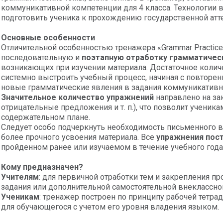
коммуникативной компетенции для 4 класса. Технологии
подготовить ученика к прохождению государственной атте
Основные особенности
Отличительной особенностью тренажера «Grammar Practice.
последовательную и
поэтапную отработку грамматическ
возникающих при изучении материала. Достаточное колич
системно выстроить учебный процесс, начиная с повторен
новые грамматические явления в задания коммуникативно
Значительное количество упражнений
направлено на за
отрицательные предложения и т. п.), что позволит учени
содержательном плане.
Следует особо подчеркнуть необходимость письменного
более прочного усвоения материала. Все
упражнения пос
пройденном ранее или изучаемом в течение учебного года
Кому предназначен?
Учителям
: для первичной отработки тем и закрепления п
задания или дополнительной самостоятельной внеклассной
Ученикам
: тренажер построен по принципу рабочей тетра
для обучающегося с учетом его уровня владения языком.