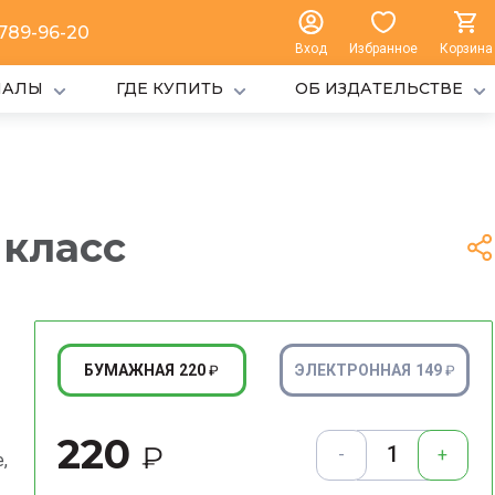
 789-96-20
Вход
Избранное
Корзина
ИАЛЫ
ГДЕ КУПИТЬ
ОБ ИЗДАТЕЛЬСТВЕ
 класс
220
149
БУМАЖНАЯ
ЭЛЕКТРОННАЯ
₽
₽
220
₽
-
+
,