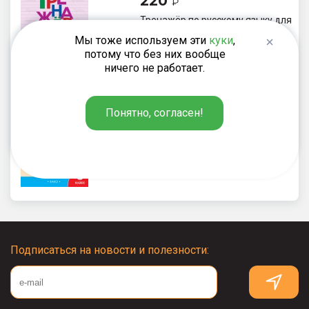
220
₽
Тренажёр по русскому языку для
подготовки к ВПР. 3 класс
Мы тоже используем эти
куки
,
потому что без них вообще
ничего не работает.
Чурсина Л.В.
Понятно, согласен!
187
₽
Грамматический тренажёр:
части речи. 3 класс
Подписаться на новости и полезности: