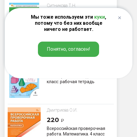
Ситникова Т.Н.
187
₽
Мы тоже используем эти
куки
,
потому что без них вообще
Контрольно-измерительные
ничего не работает.
материалы. Математика. 4 класс
Понятно, согласен!
Жиренко О.Е., Фурсова Е.В.,
Горлова О.В.
220
₽
Геометрические задания. 4
класс: рабочая тетрадь
Дмитриева О.И.
220
₽
Всероссийская проверочная
работа. Математика. 4 класс