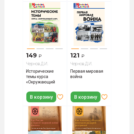
149
121
₽
₽
Чернов Д.И.
Чернов Д.И.
Исторические
Первая мировая
темы курса
война
«Окружающий
мир»
В корзину
В корзину