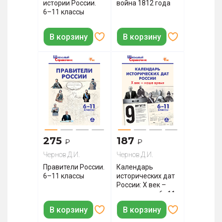
истории России.
война 1812 года
6–11 классы
В корзину
В корзину
275
187
₽
₽
Чернов Д.И.
Чернов Д.И.
Правители России.
Календарь
6–11 классы
исторических дат
России: X век –
наше время. 6–11
классы
В корзину
В корзину