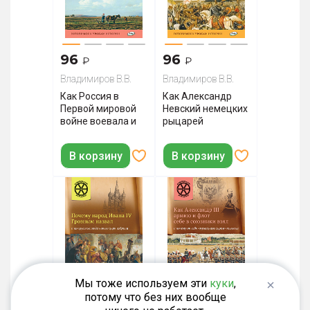
96
96
₽
₽
Владимиров В.В.
Владимиров В.В.
Как Россия в
Как Александр
Первой мировой
Невский немецких
войне воевала и
рыцарей
почему распалась
разгромил и о чем
Российская
он с ханом Батыем
В корзину
В корзину
империя
договаривался
Мы тоже используем эти
куки
,
потому что без них вообще
96
96
₽
₽