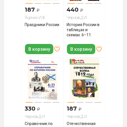
187
440
₽
₽
Яценко И.Ф.
Чернов Д.И.
Праздники России
История Роccии в
таблицах и
схемах. 6–11
классы
В корзину
В корзину
330
187
₽
₽
Чернов Д.И.
Чернов Д.И.
Справочник по
Отечественная