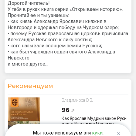
Дорогой читатель!
У тебя в руках книга серии «Открываем историю».
Прочитай ее и ты узнаешь:
• как князь Александр Ярославич княжил в
Новгороде и одержал победу на Чудском озере;
• почему Русская православная церковь причислила
Александра Невского к лику святых;
• кого называли солнцем земли Русской;
• как был учрежден орден святого Александра
Невского
и многое другое…
Рекомендуем
Владимиров В.В.
96
₽
Как Ярослав Мудрый закон Руси
дал, а Владимир Мономах
корону из Царьграда получил
Мы тоже используем эти
куки
,