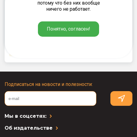
потому что без них вообще
ничего не работает.
Чернов Д.И.
275
₽
Понятно, согласен!
Правители России. 6–11 классы
Подписаться на новости и полезности:
Мы в соцсетях:
Об издательстве