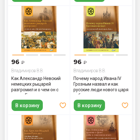
96
96
₽
₽
Владимиров В.В.
Владимиров В.В.
Как Александр Невский
Почему народ Ивана IV
немецких рыцарей
Грозным назвал и как
разгромил и о чем он с
русские люди нового царя
ханом Батыем
избрали
договаривался
В корзину
В корзину