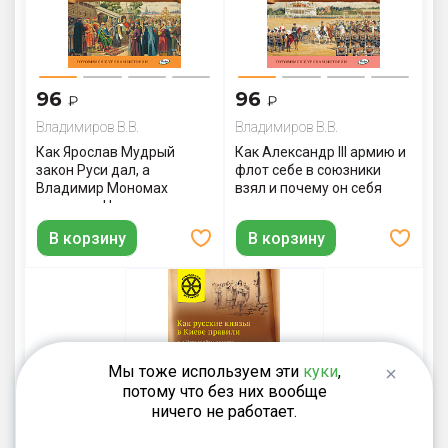
96
96
₽
₽
Владимиров В.В.
Владимиров В.В.
Как Ярослав Мудрый
Как Александр III армию и
закон Руси дал, а
флот себе в союзники
Владимир Мономах
взял и почему он себя
корону из Царьграда
«мужицким царем»
получил
называл
В корзину
В корзину
Мы тоже используем эти
куки
,
потому что без них вообще
ничего не работает.