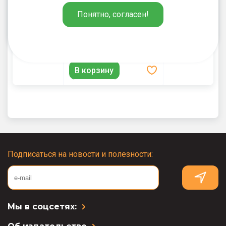
96
₽
Понятно, согласен!
Владимиров В.В.
Как русские князья в
Киеве правили и с
Царьградом воевали
В корзину
Подписаться на новости и полезности:
Мы в соцсетях: