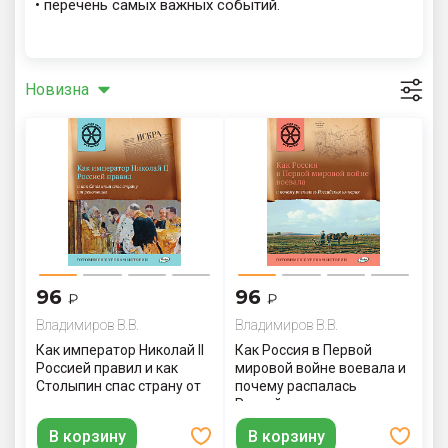
• перечень самых важных событий.
Новизна
96
96
₽
₽
Владимиров В.В.
Владимиров В.В.
Как император Николай II
Как Россия в Первой
Россией правил и как
мировой войне воевала и
Столыпин спас страну от
почему распалась
революции
Российская империя
В корзину
В корзину