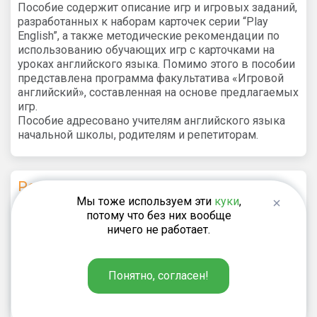
Пособие содержит описание игр и игровых заданий,
разработанных к наборам карточек серии “Play
English”, а также методические рекомендации по
использованию обучающих игр с карточками на
уроках английского языка. Помимо этого в пособии
представлена программа факультатива «Игровой
английский», составленная на основе предлагаемых
игр.
Пособие адресовано учителям английского языка
начальной школы, родителям и репетиторам.
Рекомендуем
Мы тоже используем эти
куки
,
потому что без них вообще
Степичев П.А.
ничего не работает.
330
₽
Карточная игра «Фонетическая
Понятно, согласен!
битва» на английском языке для
2-4 классов