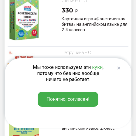
Степичев П.А.
330
₽
Карточная игра «Фонетическая
битва» на английском языке для
2-4 классов
Петрушина Е.С.
187
₽
Мы тоже используем эти
куки
,
My Toy Box. Короткие рассказы
потому что без них вообще
на английском языке. 2 класс:
ничего не работает.
рабочая тетрадь
Понятно, согласен!
Макарова Т.С.
220
₽
Тренажёр по чтению на
английском языке. 2 класс