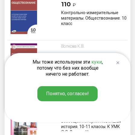
110
₽
Контрольно-измерительные
материалы. Обществознание. 10
класс
Волкова К.В.
110
₽
Мы тоже используем эти
куки
,
Контрольно-измерительные
потому что без них вообще
материалы. Обществознание. 11
ничего не работает.
класс
Понятно, согласен!
Чернов Д.И.
440
₽
Поурочные разработки по
всеобщей истории. Новейшая
история. 10-11 классы. К УМК
О.С. Сороко-Цюпы