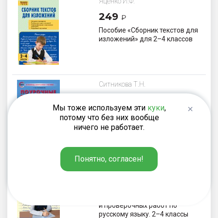
Яценко И.Ф.
249
₽
Пособие «Сборник текстов для
изложений» для 2–4 классов
Ситникова Т.Н.
275
₽
Мы тоже используем эти
куки
,
Поурочные разработки по
потому что без них вообще
русскому родному языку. 3
ничего не работает.
класс. К УМК О.М.
Александровой
Понятно, согласен!
Максимук Н.Н., Яценко И.Ф.
550
₽
Сборник диктантов
и проверочных работ по
русскому языку. 2–4 классы