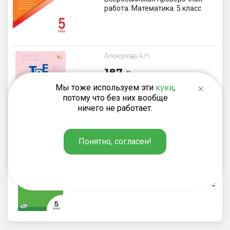
работа. Математика. 5 класс
Алексеева А.Н.
187
₽
Тренажёр по математике для
Мы тоже используем эти
куки
,
подготовки к ВПР. 5 класс
потому что без них вообще
ничего не работает.
Понятно, согласен!
Попова Л.П.
154
₽
Контрольно-измерительные
материалы. Математика. 5 класс