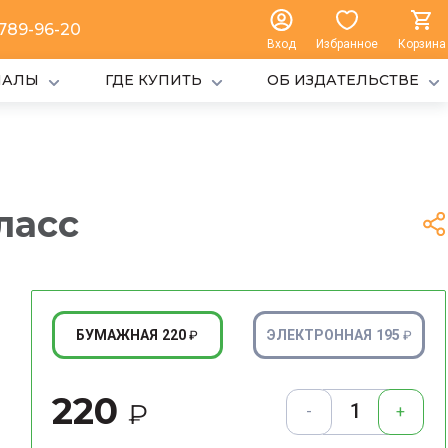
 789-96-20
Вход
Избранное
Корзина
ИАЛЫ
ГДЕ КУПИТЬ
ОБ ИЗДАТЕЛЬСТВЕ
ласс
220
195
БУМАЖНАЯ
ЭЛЕКТРОННАЯ
₽
₽
220
₽
-
+