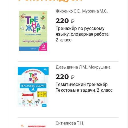
Жиренко О.Е., Мурзина М.С.,
Шестопалова Е.А.
220
₽
Тренажёр по русскому
языку: словарная работа.
2 класс
Давыдкина Л.М., Мокрушина
О.А.
220
₽
Тематический тренажёр.
Текстовые задачи. 2 класс
Ситникова Т.Н.