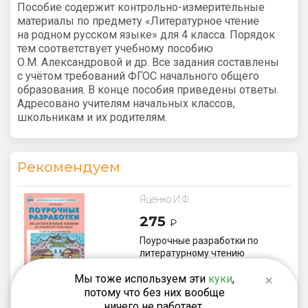
Пособие содержит контрольно-измерительные
материалы по предмету «Литературное чтение
на родном русском языке» для 4 класса. Порядок
тем соответствует учебному пособию
О.М. Александровой и др. Все задания составлены
с учётом требований ФГОС начального общего
образования. В конце пособия приведены ответы.
Адресовано учителям начальных классов,
школьникам и их родителям.
Рекомендуем
Яценко И.Ф.
275
₽
Поурочные разработки по
литературному чтению
на родном русском языке. 4
Мы тоже используем эти
куки
,
класс. К УМК О.М.
Александровой
потому что без них вообще
ничего не работает.