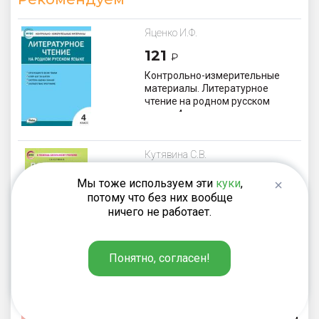
Яценко И.Ф.
121
₽
Контрольно-измерительные
материалы. Литературное
чтение на родном русском
языке. 4 класс
Кутявина С.В.
395
₽
Мы тоже используем эти
куки
,
потому что без них вообще
Поурочные разработки по
литературному чтению. 4 класс.
ничего не работает.
К УМК Л.Ф. Климановой
«Перспектива»
Понятно, согласен!
Яценко И.Ф.
187
₽