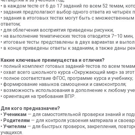
• в каждом тесте от 6 до 17 заданий по всем 52 темам, кот
• задания предполагают выбор одного ответа из четырёх
• задания в итоговых тестах могут быть с множественным
ответом;
• для облегчения восприятия приведены рисунки;
• на выполнение тематических тестов отводится 7–10 мин,
• итоговые тесты представлены в двух вариантах и выполн
• в конце приведены ответы к заданиям, а также даны р
Какие ключевые преимущества и отличия?
• полный комплект готовых заданий-тестов по всем темам
• охват всего школьного курса «Окружающий мир» за этот 
• полное соответствие ФГОС, программе курса и учебнику;
• формирование навыков самооценки и самоконтроля;
• возможность использования в дополнение к любому уче
• ориентация на требования ВПР.
Для кого предназначен?
•
Ученикам
— для самостоятельной проверки знаний и под
•
Родителям
— для контроля усвоения материала и своев
•
Учителям
— для быстрых проверок, закрепления, повто
учащихся.