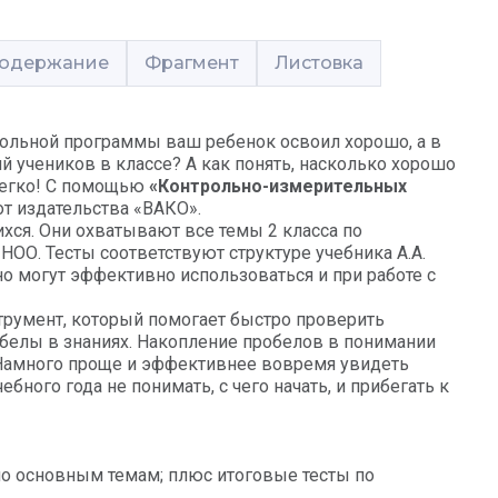
одержание
Фрагмент
Листовка
школьной программы ваш ребенок освоил хорошо, а в
й учеников в классе? А как понять, насколько хорошо
 Легко! С помощью
«Контрольно-измерительных
т издательства «ВАКО».
хся. Они охватывают все темы 2 класса по
ОО. Тесты соответствуют структуре учебника А.А.
 могут эффективно использоваться и при работе с
румент, который помогает быстро проверить
белы в знаниях. Накопление пробелов в понимании
Намного проще и эффективнее вовремя увидеть
ебного года не понимать, с чего начать, и прибегать к
а) по основным темам; плюс итоговые тесты по