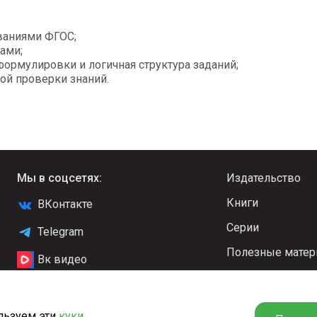
ованиями ФГОС;
ами;
формулировки и логичная структура заданий;
ой проверки знаний.
Мы в соцсетях:
Издательство
Книги
ВКонтакте
Серии
Telegram
Полезные мате
Вк видео
Новости
YouTube
Стать автором
Яндекс.Дзен
льзуем эти
куки
,