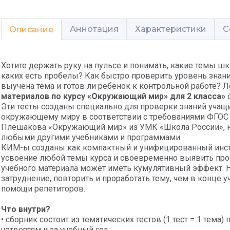
Аннотация
Характеристики
С
Описание
Хотите держать руку на пульсе и понимать, какие темы 
каких есть пробелы? Как быстро проверить уровень знани
выучена тема и готов ли ребенок к контрольной работе?
материалов по курсу «Окружающий мир» для 2 класса»
о
Эти тесты созданы специально для проверки знаний учащи
окружающему миру в соответствии с требованиями ФГОС Н
Плешакова «Окружающий мир» из УМК «Школа России», но
любыми другими учебниками и программами.
КИМ-ы созданы как компактный и унифицированный инст
усвоение любой темы курса и своевременно выявить про
учебного материала может иметь кумулятивный эффект. 
затруднение, повторить и проработать тему, чем в конце уч
помощи репетиторов.
Что внутри?
• сборник состоит из тематических тестов (1 тест = 1 тем
четвертям и за учебный год;