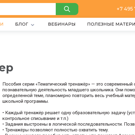
+7 495
ИИ
БЛОГ
ВЕБИНАРЫ
ПОЛЕЗНЫЕ МАТЕР
ер
Пособия серии «Тематический тренажёр» — это современный 
познавательную деятельность младшего школьника. Они помог
определенной теме, планомерно повторить весь учебный мат
школьной программы.
• Каждый тренажёр решает одну образовательную задачу (устн
контрольное списывание и т.п.)
• Задания выстроены в логической последовательности. Поз
• Тренажёры позволяют полностью охватить тему.