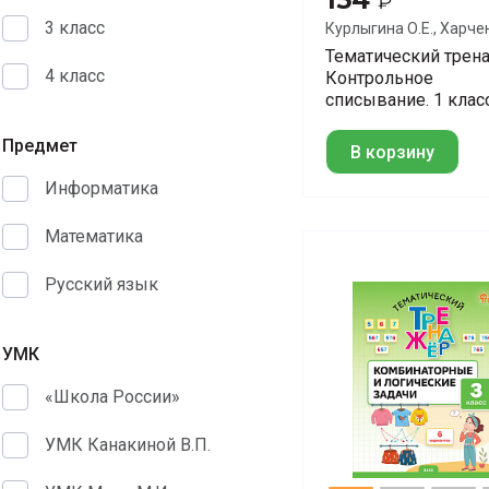
₽
3 класс
Курлыгина О.Е., Харче
О.О.
Тематический трен
4 класс
Контрольное
списывание. 1 клас
Предмет
В корзину
Информатика
Математика
Русский язык
УМК
«Школа России»
УМК Канакиной В.П.