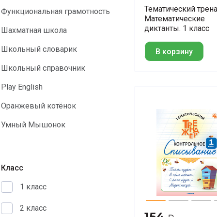
Т.В.
Тематический трен
Функциональная грамотность
Математические
диктанты. 1 класс
Шахматная школа
Школьный словарик
В корзину
Школьный справочник
Play English
Оранжевый котёнок
Умный Мышонок
Класс
1 класс
2 класс
154