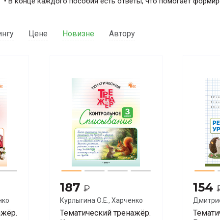
• В конце каждого пособия есть ответы, что помогает формир
ингу
Цене
Новизне
Автору
187
154
₽
нко
Курлыгина О.Е., Харченко
Дмитрие
О.О.
ажёр.
Тематический тренажёр.
Темати