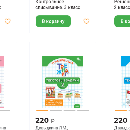
Контрольное
Решени
с
списывание. 3 класс
2 класс
В корзину
В к
220
220
₽
ина
Давыдкина Л.М.,
Давыдки