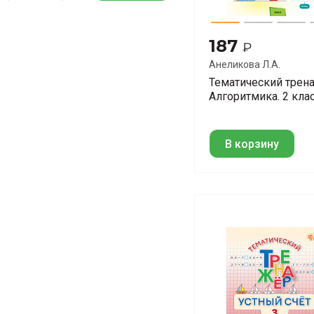
187
₽
Анеликова Л.А.
Тематический трен
Алгоритмика. 2 кла
В корзину