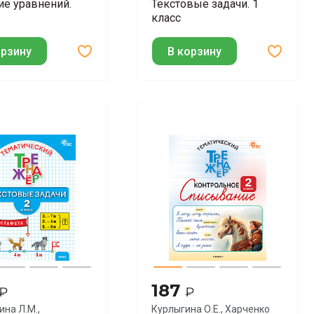
е уравнений.
Текстовые задачи. 1
класс
орзину
В корзину
187
₽
₽
на Л.М.,
Курлыгина О.Е., Харченко