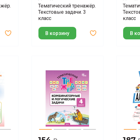
Максимова Т.Н.
Мокруши
ажёр.
Тематический тренажёр.
Темати
Текстовые задачи. 3
Тексто
класс
класс
В корзину
В к
154
187