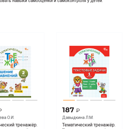
овать навыки самооценки и самоконтроля у детей.
187
₽
₽
ва О.И.
Давыдкина Л.М.
ческий тренажёр.
Тематический тренажёр.