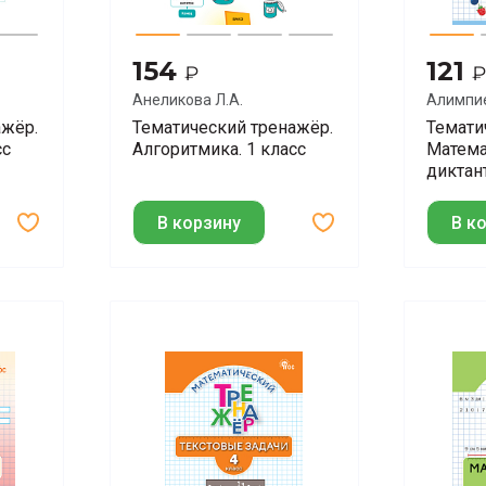
154
121
₽
₽
Анеликова Л.А.
Алимпие
Т.В.
ажёр.
Тематический тренажёр.
Темати
сс
Алгоритмика. 1 класс
Матема
диктан
В корзину
В к