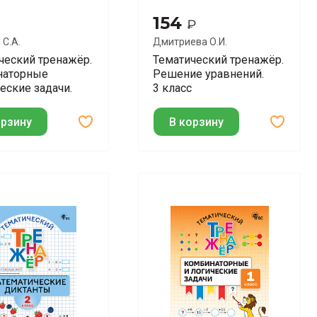
154
₽
 С.А.
Дмитриева О.И.
ческий тренажёр.
Тематический тренажёр.
наторные
Решение уравнений.
еские задачи.
3 класс
орзину
В корзину