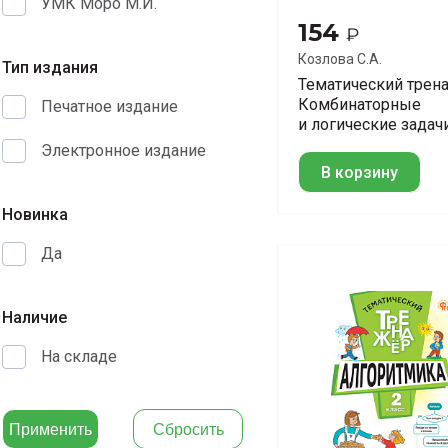
УМК Моро М.И.
154
₽
Козлова С.А.
Тип издания
Тематический трен
Комбинаторные
Печатное издание
и логические задачи
3 класс
Электронное издание
В корзину
Новинка
Да
Наличие
На складе