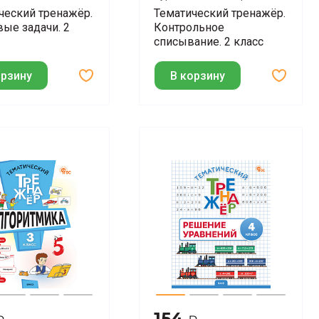
на О.А.
О.О.
ческий тренажёр.
Тематический тренажёр.
вые задачи. 2
Контрольное
списывание. 2 класс
орзину
В корзину
154