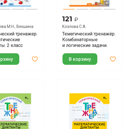
121
₽
ва М.Н., Векшина
Козлова С.А.
ческий тренажер.
Тематический тренажёр.
тические
Комбинаторные
ты. 2 класс
и логические задачи.
1 класс
орзину
В корзину