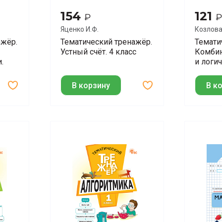
154
121
₽
₽
Яценко И.Ф.
Козлова
ажёр.
Тематический тренажёр.
Темати
Устный счёт. 4 класс
Комби
.
и логич
2 класс
В корзину
В к