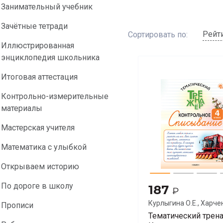
Занимательный учебник
Зачётные тетради
Рейт
Сортировать по:
Иллюстрированная
энциклопедия школьника
Итоговая аттестация
Контрольно-измерительные
материалы
Мастерская учителя
Математика с улыбкой
Открываем историю
По дороге в школу
187
₽
Курлыгина О.Е., Харче
Прописи
О.О.
Тематический трен