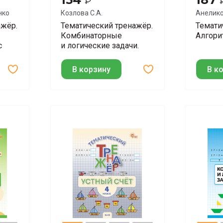
₽
нко
Козлова С.А.
Анелико
ажёр.
Тематический тренажёр.
Темати
Комбинаторные
Алгори
с
и логические задачи.
4 класс
В корзину
В к