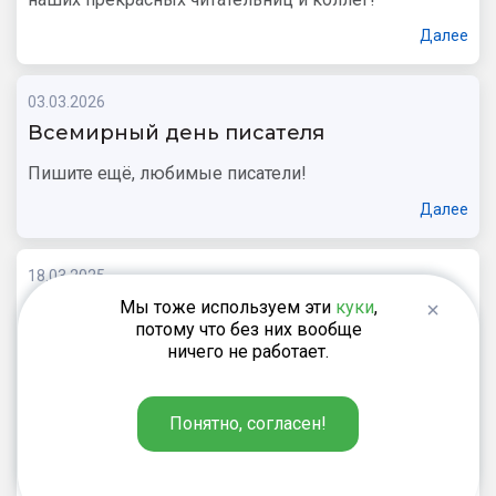
Далее
03.03.2026
Всемирный день писателя
Пишите ещё, любимые писатели!
Далее
18.03.2025
Как повысить эффективность обучения
Мы тоже используем эти
куки
,
русскому языку в 5–9 классах?
потому что без них вообще
ничего не работает.
Приглашаем всех учителей русского языка в
средней школе 25 марта на
встречу
с Натальей
Егоровой, замечательным учителем и автором.
Понятно, согласен!
Расскажем о том, как повысить эффективность
обучения русскому языку в 5–9 классах