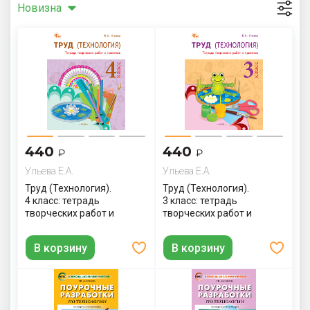
Новизна
440
440
₽
₽
Ульева Е.А.
Ульева Е.А.
Труд (Технология).
Труд (Технология).
4 класс: тетрадь
3 класс: тетрадь
творческих работ и
творческих работ и
проектов
проектов
В корзину
В корзину