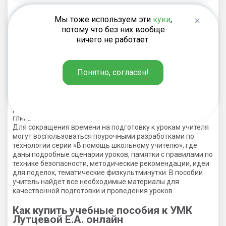
Мы тоже используем эти
куки
,
Учебные пособия к УМК Лутцевой Е.А.
потому что без них вообще
издательства «Вако»
ничего не работает.
В каталоге издательства «Вако» вы найдете учебные
пособия, которые дополнят УМК Лутцевой Е.А. и сделают
Понятно, согласен!
уроки технологии разнообразными и интересными. Тетради
для творческих работ и проектов с пошаговым описанием,
шаблонами и деталями изделий подскажут идеи для
оригинальных поделок и научат детей работать с самыми
разными материалами, от бумаги и картона до семян и
глины.
Для сокращения времени на подготовку к урокам учителя
могут воспользоваться поурочными разработками по
технологии серии «В помощь школьному учителю», где
даны подробные сценарии уроков, памятки с правилами по
технике безопасности, методические рекомендации, идеи
для поделок, тематические физкультминутки. В пособии
учитель найдет все необходимые материалы для
качественной подготовки и проведения уроков.
Как купить учебные пособия к УМК
Лутцевой Е.А. онлайн