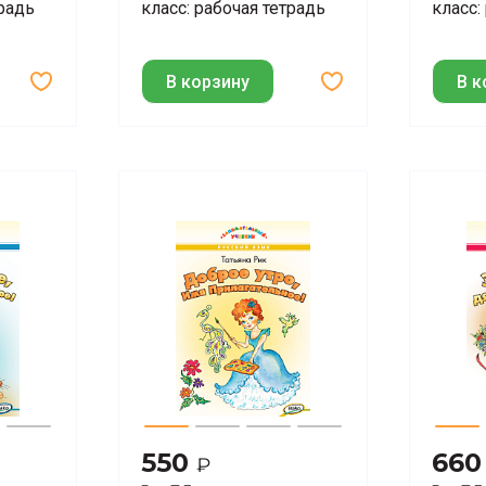
традь
класс: рабочая тетрадь
класс:
В корзину
В к
550
66
₽