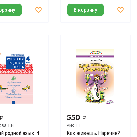
орзину
В корзину
550
₽
₽
ва Т.Н.
Рик Т.Г.
й родной язык. 4
Как живёшь, Наречие?