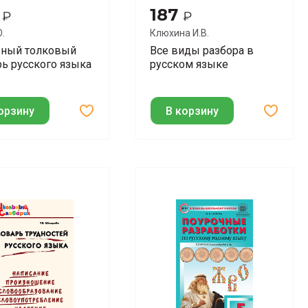
0
187
₽
₽
.
Клюхина И.В.
ный толковый
Все виды разбора в
ь русского языка
русском языке
орзину
В корзину