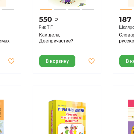
550
187
₽
Рик Т.Г.
Шкляро
Как дела,
Слова
емах
Деепричастие?
русск
В корзину
В к