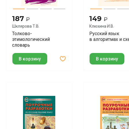
187
149
₽
₽
Шклярова Т.В.
Клюхина И.В.
Толково-
Русский язык
этимологический
в алгоритмах и сх
словарь
В корзину
В корзину