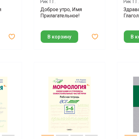
Рик Т.Г.
Рик Т.Г.
я
Доброе утро, Имя
Здрав
!
Прилагательное!
Глагол
В корзину
В к