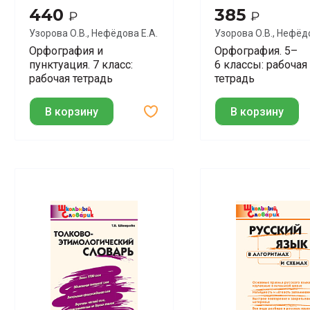
440
385
₽
₽
Узорова О.В., Нефёдова Е.А.
Узорова О.В., Нефёдо
Орфография и
Орфография. 5–
пунктуация. 7 класс:
6 классы: рабочая
рабочая тетрадь
тетрадь
В корзину
В корзину