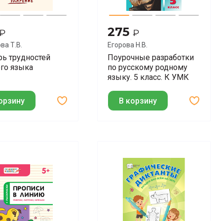
275
₽
₽
ва Т.В.
Егорова Н.В.
рь трудностей
Поурочные разработки
ого языка
по русскому родному
языку. 5 класс. К УМК
О.М. Александровой
орзину
В корзину