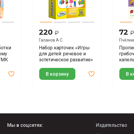
220
72
₽
₽
Галанов А.С.
Пчёлкин
ботки
Набор карточек «Игры
Пропи
ому
для детей: речевое и
грибоч
 УМК
эстетическое развитие»
капель
ой
заняти
лет
В корзину
В к
Мы в соцсетях:
Издательство